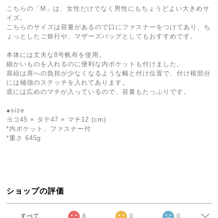
こちらの「M」は、女性だけでなく男性にもちょうどよい大きめサ
イズ。
こちらのサイズは容量があるので口にファスナーをつけてあり、ち
ょっとしたご旅行や、マザーズバッグとしてもおすすめです。
本体には丈夫な8号帆布を使用。
細かいものを入れるのに便利な内ポケットも付けました。
肩紐は肩への負担が少なくなるような幅と付け位置で、付け根部分
には補強のステッチを入れてあります。
底には広めのマチが入っているので、容量もたっぷりです。
●size
ヨコ45 × タテ47 × マチ12 (cm)
*内ポケット、ファスナー付
*重さ 645g
ショップの評価
すべて
8
0
0